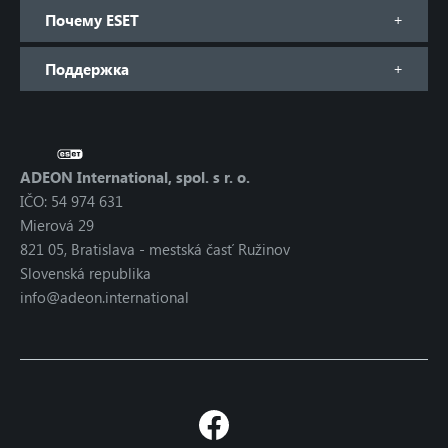
Почему ESET
Поддержка
ADEON International, spol. s r. o.
IČO: 54 974 631
Mierová 29
821 05, Bratislava - mestská časť Ružinov
Slovenská republika
info@adeon.international